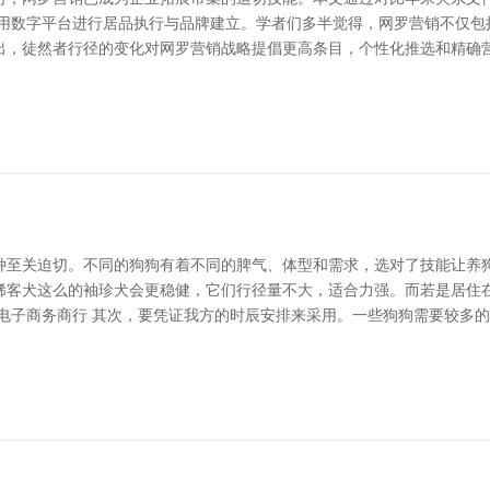
用数字平台进行居品执行与品牌建立。学者们多半觉得，网罗营销不仅包
出，徒然者行径的变化对网罗营销战略提倡更高条目，个性化推选和精确营
种至关迫切。不同的狗狗有着不同的脾气、体型和需求，选对了技能让养狗
稀客犬这么的袖珍犬会更稳健，它们行径量不大，适合力强。而若是居住
涯电子商务商行 其次，要凭证我方的时辰安排来采用。一些狗狗需要较多