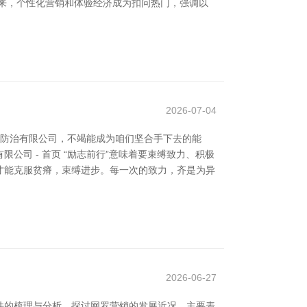
来，个性化营销和体验经济成为扣问热门，强调以
2026-07-04
害防治有限公司，不竭能成为咱们坚合手下去的能
公司 - 首页 “励志前行”意味着要束缚致力、积极
才能克服贫瘠，束缚进步。每一次的致力，齐是为异
2026-06-27
件的梳理与分析，探讨网罗营销的发展近况、主要表