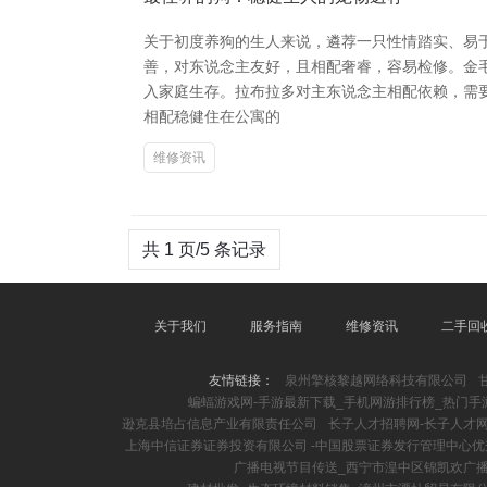
关于初度养狗的生人来说，遴荐一只性情踏实、易于
善，对东说念主友好，且相配奢睿，容易检修。金毛
入家庭生存。拉布拉多对主东说念主相配依赖，需要
相配稳健住在公寓的
维修资讯
共 1 页/5 条记录
关于我们
服务指南
维修资讯
二手回
友情链接：
泉州擎核黎越网络科技有限公司
蝙蝠游戏网-手游最新下载_手机网游排行榜_热门手
逊克县培占信息产业有限责任公司
长子人才招聘网-长子人才网
上海中信证券证券投资有限公司 -中国股票证券发行管理中心优
广播电视节目传送_西宁市湟中区锦凯欢广