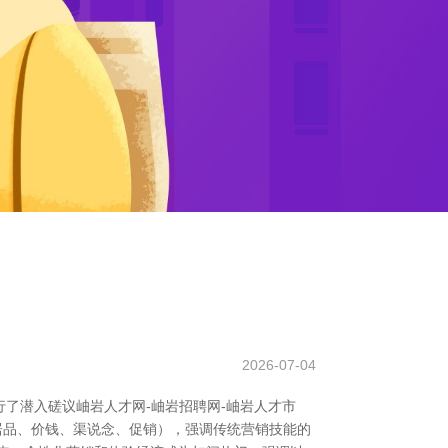
2026-07-04
了潜入磋议岫岩人才网-岫岩招聘网-岫岩人才市
居品、价钱、渠说念、促销），强调传统营销技能的