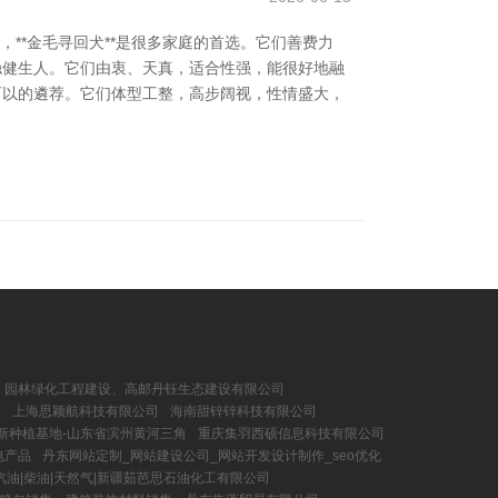
**金毛寻回犬**是很多家庭的首选。它们善费力
配稳健生人。它们由衷、天真，适合性强，能很好地融
个可以的遴荐。它们体型工整，高步阔视，性情盛大，
园林绿化工程建设、高邮丹钰生态建设有限公司
网
上海思颖航科技有限公司
海南甜锌锌科技有限公司
新种植基地-山东省滨州黄河三角
重庆集羽西硕信息科技有限公司
电产品
丹东网站定制_网站建设公司_网站开发设计制作_seo优化
汽油|柴油|天然气|新疆茹芭思石油化工有限公司