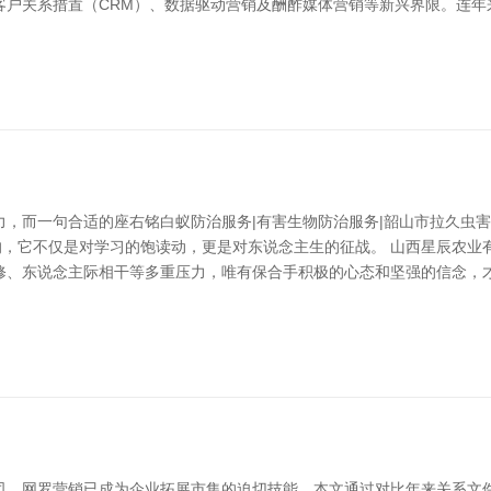
客户关系措置（CRM）、数据驱动营销及酬酢媒体营销等新兴界限。连年
力，而一句合适的座右铭白蚁防治服务|有害生物防治服务|韶山市拉久虫
，它不仅是对学习的饱读动，更是对东说念主生的征战。 山西星辰农业有限
修、东说念主际相干等多重压力，唯有保合手积极的心态和坚强的信念，
司，网罗营销已成为企业拓展市集的迫切技能。本文通过对比年来关系文