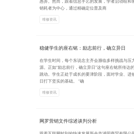
愚弄。然而，跟着信息手艺的发展，学者启动暄和
销耗者为中心，通过精确定位普及商
维修资讯
稳健学生的座右铭：励志前行，确立异日
在学生时间，每个东说念主齐会濒临多样挑战与压
源。正如“励志前行，确立异日”这句座右铭所传达的
跳动。学生正处于成长的要津阶段，面对学业、进
日打下坚实的基础。 “确
维修资讯
网罗营销文件综述谈判分析
跟着互联网时刻的快速发展新余市浦园商贸有限公