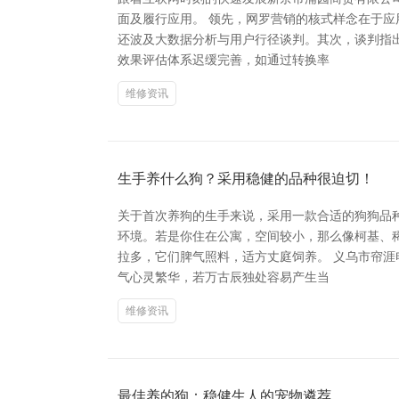
面及履行应用。 领先，网罗营销的核式样念在于应
还波及大数据分析与用户行径谈判。其次，谈判指
效果评估体系迟缓完善，如通过转换率
维修资讯
生手养什么狗？采用稳健的品种很迫切！
关于首次养狗的生手来说，采用一款合适的狗狗品
环境。若是你住在公寓，空间较小，那么像柯基、
拉多，它们脾气照料，适方丈庭饲养。 义乌市帘
气心灵繁华，若万古辰独处容易产生当
维修资讯
最佳养的狗：稳健生人的宠物遴荐