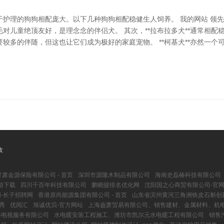
护理的狗狗相配庞大。以下几种狗狗相配稳健生人饲养。 我的网站 领先，
对儿童绝顶友好，是理念念的伴侣犬。 其次，**拉布拉多犬**通常相
较多的伴随，但这也让它们成为极好的家庭宠物。 **柯基犬**亦然一
收
甘肃金源保险有限公司 - 首页
深圳市源隆木制品有限公司
海南史磊椿科技有限公司
游下载
四川千百年科技有限公司
鹏晓骏排名优化网
沈阳国之心商贸有限公司-官
-长子招聘网
香港原尚能源集团有限公司 - 首页
山东省滨州黄河三角洲铁皮石斛创
秀
优阅汇
旭诚优贝-官方网站
上海盎萧贸易有限公司、销售建材、金属材料、机
播电视服务有限公司
水电暖安装工程施工、潍坊市凯尔元水电暖工程有限公司
销售